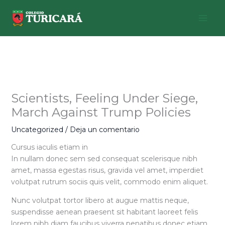
Ir
al
contenido
Scientists, Feeling Under Siege,
March Against Trump Policies
Uncategorized
/
Deja un comentario
Cursus iaculis etiam in
In nullam donec sem sed consequat scelerisque nibh
amet, massa egestas risus, gravida vel amet, imperdiet
volutpat rutrum sociis quis velit, commodo enim aliquet.
Nunc volutpat tortor libero at augue mattis neque,
suspendisse aenean praesent sit habitant laoreet felis
lorem nibh diam faucibus viverra penatibus donec etiam