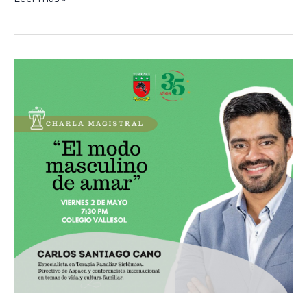
Recibimos
la
visita
de
Carlos
Santiago
Cano​